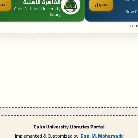
القاهرة الأهلية
دخول
دخ
Cairo National University
New Ce
Library
ادمة
Cairo University Libraries Portal
Implemented & Customized by:
Eng. M. Mohamady