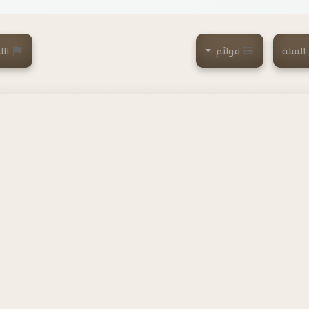
السلة
قوائم
الل