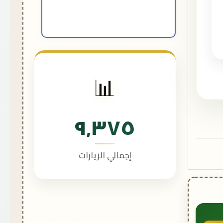
📊
٩٬٣٧٥
إجمالي الزيارات