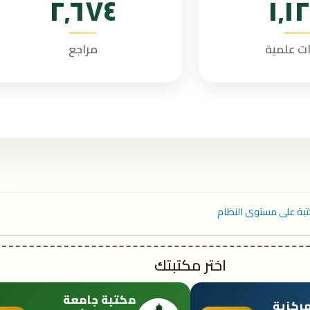
٢٬٦٧٤
١٬١
ات علمية
مراجع
اختر مكتبتك
مكتبة جامعة
مركزية