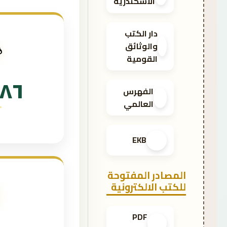
الاسكندرية
دار الكتب

والوثائق
القومية
٢٨٦
الفهرس
العالمي
EKB
المصادر المفتوحة

للكتب الالكترونية
PDF