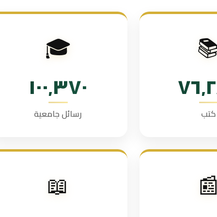
🎓

١٠٠٬٣٧٠
٧٦٬
رسائل جامعية
كتب
📖
