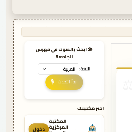
🎤 ابحث بالصوت في فهرس
الجامعة
اللغة:
🎙️
ابدأ التحدث
اختر مكتبتك
المكتبة
المركزية
دخول